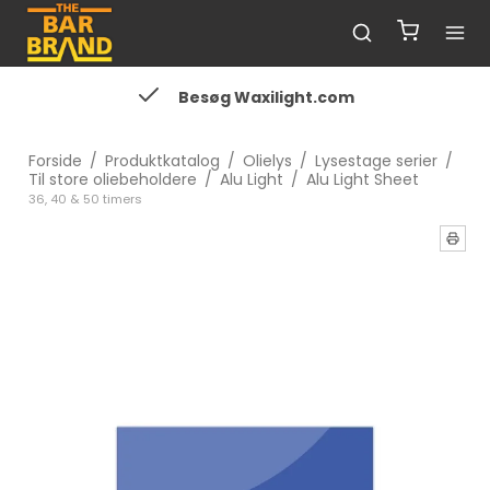
Besøg Waxilight.com
Forside
/
Produktkatalog
/
Olielys
/
Lysestage serier
/
Til store oliebeholdere
/
Alu Light
/
Alu Light Sheet
36, 40 & 50 timers