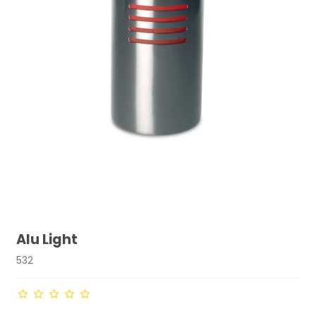
Alu Light
532