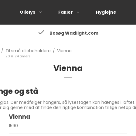
Olielys
Fakler
Hygiejne
Besøg Waxilight.com
Til små oliebeholdere
20 & 24 timers
/
Til små oliebeholdere
/
Vienna
Til store oliebeholdere
20 & 24 timers
36, 40 & 50 timers
Vienna
Alle lysestager
ge og stå
d glas. Der medfølger hangers, så lysestagen kan hænges i loftet.
r dig gerne med at finde den rigtige kombination til lige netop di
Vienna
1590