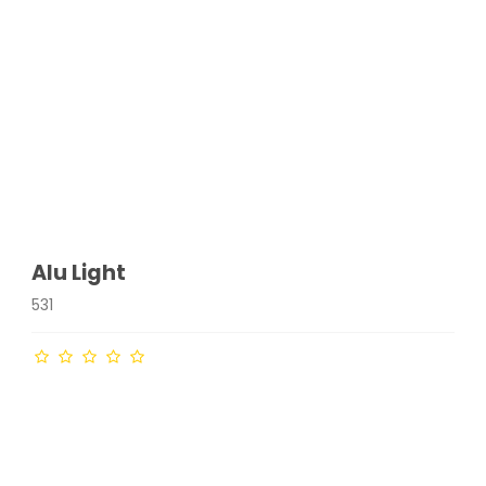
Alu Light
531