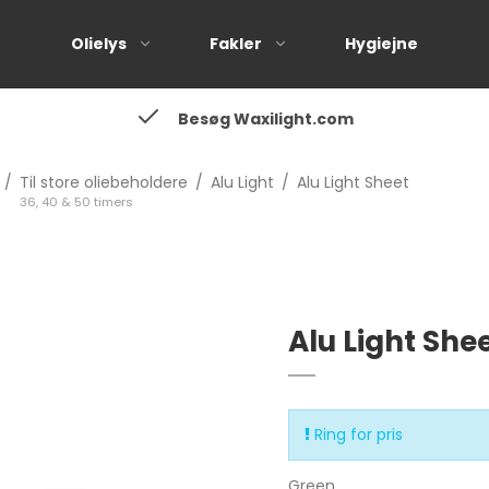
Olielys
Fakler
Hygiejne
Besøg Waxilight.com
Til små oliebeholdere
20 & 24 timers
/
Til store oliebeholdere
/
Alu Light
/
Alu Light Sheet
Til store oliebeholdere
36, 40 & 50 timers
36, 40 & 50 timers
Alle lysestager
Alu Light She
Ring for pris
Green