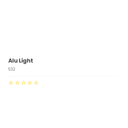
Alu Light
532