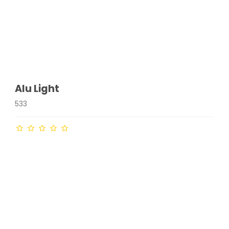
Alu Light
533