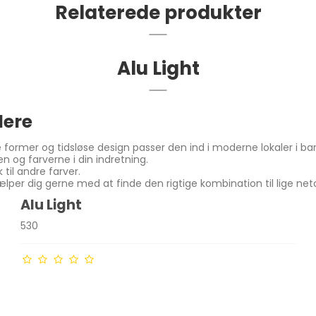
Relaterede produkter
Alu Light
dere
former og tidsløse design passer den ind i moderne lokaler i barer
en og farverne i din indretning.
til andre farver.
ælper dig gerne med at finde den rigtige kombination til lige net
Alu Light
530