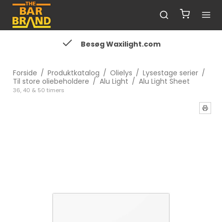
Besøg Waxilight.com
Forside
/
Produktkatalog
/
Olielys
/
Lysestage serier
/
Til store oliebeholdere
/
Alu Light
/
Alu Light Sheet
36, 40 & 50 timers