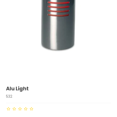
Alu Light
532